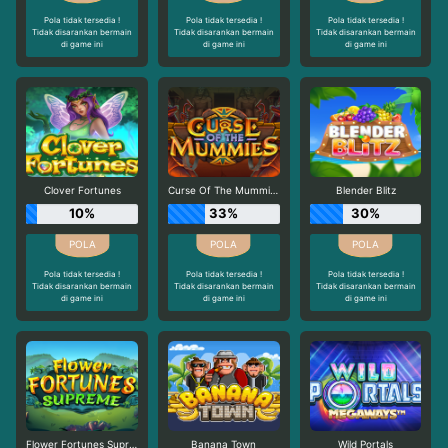
Pola tidak tersedia !
Pola tidak tersedia !
Pola tidak tersedia !
Tidak disarankan bermain
Tidak disarankan bermain
Tidak disarankan bermain
di game ini
di game ini
di game ini
Clover Fortunes
Curse Of The Mummies
Blender Blitz
10%
33%
30%
Pola tidak tersedia !
Pola tidak tersedia !
Pola tidak tersedia !
Tidak disarankan bermain
Tidak disarankan bermain
Tidak disarankan bermain
di game ini
di game ini
di game ini
Flower Fortunes Supreme
Banana Town
Wild Portals