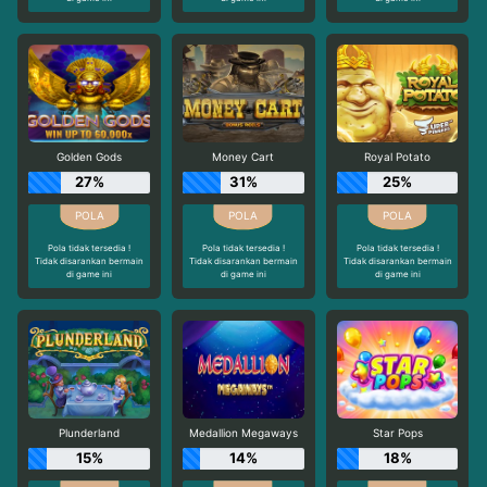
Golden Gods
Money Cart
Royal Potato
27%
31%
25%
Pola tidak tersedia !
Pola tidak tersedia !
Pola tidak tersedia !
Tidak disarankan bermain
Tidak disarankan bermain
Tidak disarankan bermain
di game ini
di game ini
di game ini
Plunderland
Medallion Megaways
Star Pops
15%
14%
18%