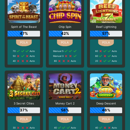
Spirit of The Beast
Chip Spin
Beef Lightning
47%
42%
57%
70
Auto
Manual 5
60
Auto
50
Auto
Manual 3
60
Auto
40
Auto
80
Auto
20
Auto
3 Secret Cities
Money Cart 2
Deep Descent
37%
58%
46%
30
Auto
40
Auto
40
Auto