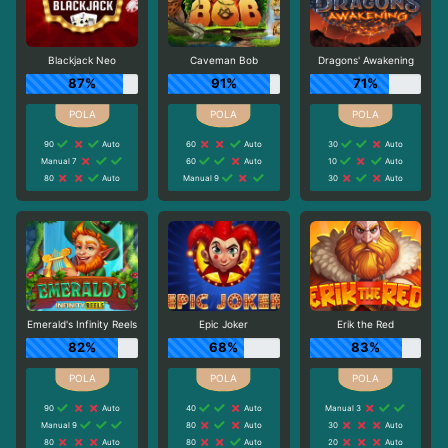
Blackjack Neo
Caveman Bob
Dragons' Awakening
87%
91%
71%
90
Auto
60
Auto
30
Auto
Manual 7
60
Auto
10
Auto
80
Auto
Manual 9
30
Auto
Emerald's Infinity Reels
Epic Joker
Erik the Red
82%
68%
83%
90
Auto
40
Auto
Manual 3
Manual 9
80
Auto
30
Auto
80
Auto
80
Auto
20
Auto