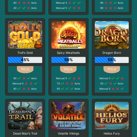
60
Auto
Manual 3
90
Auto
40
Auto
Manual 5
90
Auto
Troll's Gold
Spicy Meatballs
Dragon Born
45%
50%
55%
90
Auto
Manual 5
Manual 3
Manual 5
70
Auto
50
Auto
80
Auto
60
Auto
Manual 5
Dead Man's Trail
Volatile Vikings
Helios Fury