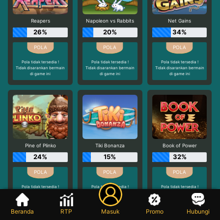
Reapers
Napoleon vs Rabbits
Net Gains
26%
20%
34%
Pola tidak tersedia !
Pola tidak tersedia !
Pola tidak tersedia !
Tidak disarankan bermain
Tidak disarankan bermain
Tidak disarankan bermain
di game ini
di game ini
di game ini
Pine of Plinko
Tiki Bonanza
Book of Power
24%
15%
32%
Pola tidak tersedia !
Pola tidak tersedia !
Pola tidak tersedia !
Tidak disarankan bermain
Tidak disarankan bermain
Tidak disarankan bermain
di game ini
di game ini
di game ini
Beranda
RTP
Masuk
Promo
Hubungi