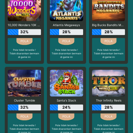
10,000 Wonders 10K Ways
Atlantis Megaways
Big Bucks Bandits Megaways
32%
28%
28%
Pola tidak tersedia !
Pola tidak tersedia !
Pola tidak tersedia !
Tidak disarankan bermain
Tidak disarankan bermain
Tidak disarankan bermain
di game ini
di game ini
di game ini
Cluster Tumble
Santa's Stack
Thor Infinity Reels
32%
24%
28%
Pola tidak tersedia !
Pola tidak tersedia !
Pola tidak tersedia !
Tidak disarankan bermain
Tidak disarankan bermain
Tidak disarankan bermain
di game ini
di game ini
di game ini