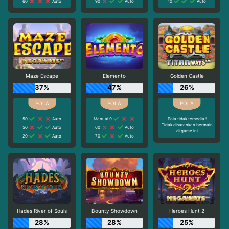
60
Auto
90
Auto
10
Auto
Maze Escape
Elemento
Golden Castle
37%
47%
26%
50
Auto
Manual 9
Pola tidak tersedia !
Tidak disarankan bermain
50
Auto
60
Auto
di game ini
20
Auto
70
Auto
Hades River of Souls
Bounty Showdown
Heroes Hunt 2
28%
28%
25%