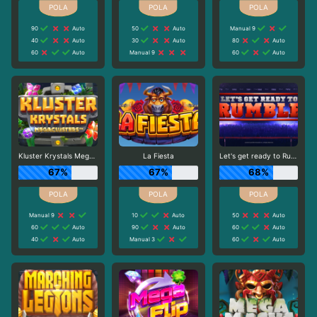
90
Auto
50
Auto
Manual 9
40
Auto
30
Auto
80
Auto
60
Auto
Manual 9
60
Auto
Kluster Krystals Megaclusters
La Fiesta
Let's get ready to Rumble
67%
67%
68%
Manual 9
10
Auto
50
Auto
60
Auto
90
Auto
60
Auto
40
Auto
Manual 3
60
Auto