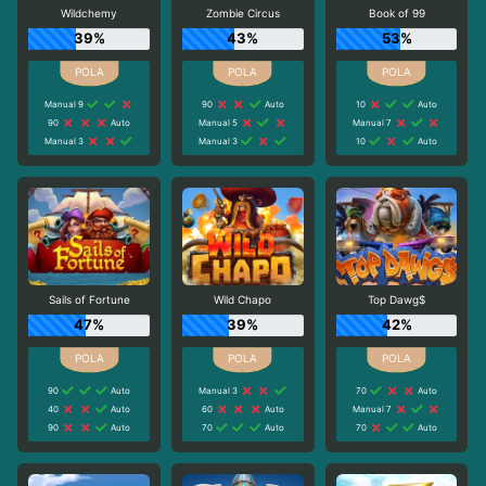
Wildchemy
Zombie Circus
Book of 99
39%
43%
53%
Manual 9
90
Auto
10
Auto
90
Auto
Manual 5
Manual 7
Manual 3
Manual 3
10
Auto
Sails of Fortune
Wild Chapo
Top Dawg$
47%
39%
42%
90
Auto
Manual 3
70
Auto
40
Auto
60
Auto
Manual 7
90
Auto
70
Auto
70
Auto