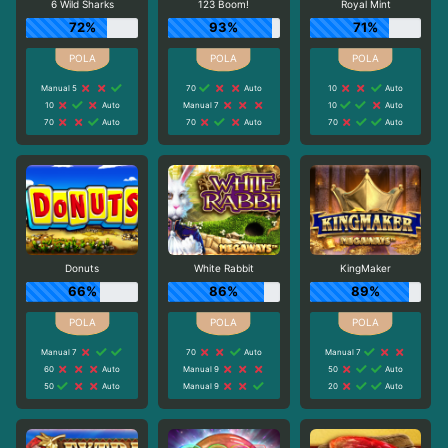
6 Wild Sharks
123 Boom!
Royal Mint
72%
93%
71%
Manual 5
70
Auto
10
Auto
10
Auto
Manual 7
10
Auto
70
Auto
70
Auto
70
Auto
Donuts
White Rabbit
KingMaker
66%
86%
89%
Manual 7
70
Auto
Manual 7
60
Auto
Manual 9
50
Auto
50
Auto
Manual 9
20
Auto