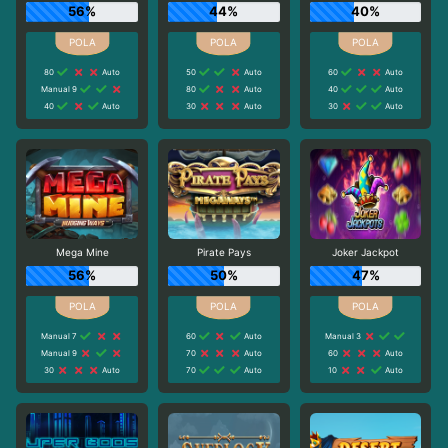
56%
44%
40%
80
Auto
50
Auto
60
Auto
Manual 9
80
Auto
40
Auto
40
Auto
30
Auto
30
Auto
Mega Mine
Pirate Pays
Joker Jackpot
56%
50%
47%
Manual 7
60
Auto
Manual 3
Manual 9
70
Auto
60
Auto
30
Auto
70
Auto
10
Auto