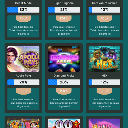
Beast Mode
Tiger Kingdom
Caravan of Riches
32%
21%
10%
Pola tidak tersedia !
Pola tidak tersedia !
Pola tidak tersedia !
Tidak disarankan bermain
Tidak disarankan bermain
Tidak disarankan bermain
di game ini
di game ini
di game ini
Apollo Pays
Diamond Fruits
HEX
20%
28%
12%
Pola tidak tersedia !
Pola tidak tersedia !
Pola tidak tersedia !
Tidak disarankan bermain
Tidak disarankan bermain
Tidak disarankan bermain
di game ini
di game ini
di game ini