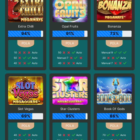
Extra Chilli
Opal Fruits
Bonanza
94%
91%
73%
10
Auto
50
Auto
Manual 9
50
Auto
Manual 7
20
Auto
40
Auto
40
Auto
Manual 7
Slot Vegas
Star Clusters
Book Of Gods
69%
95%
86%
40
Auto
50
Auto
70
Auto