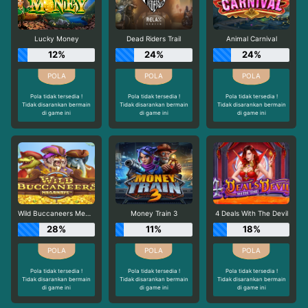
Lucky Money
Dead Riders Trail
Animal Carnival
12%
24%
24%
Pola tidak tersedia !
Pola tidak tersedia !
Pola tidak tersedia !
Tidak disarankan bermain
Tidak disarankan bermain
Tidak disarankan bermain
di game ini
di game ini
di game ini
Wild Buccaneers Megaways
Money Train 3
4 Deals With The Devil
28%
11%
18%
Pola tidak tersedia !
Pola tidak tersedia !
Pola tidak tersedia !
Tidak disarankan bermain
Tidak disarankan bermain
Tidak disarankan bermain
di game ini
di game ini
di game ini