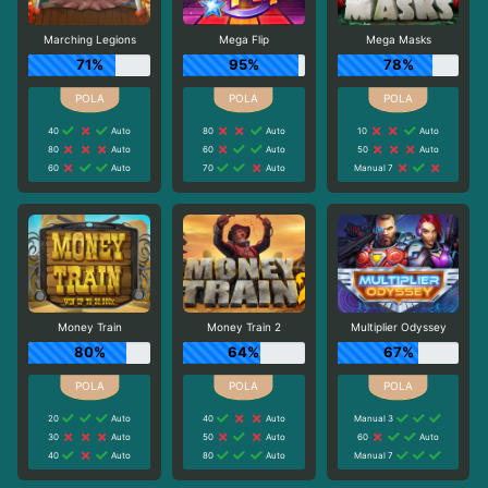
Marching Legions
Mega Flip
Mega Masks
71%
95%
78%
40
Auto
80
Auto
10
Auto
80
Auto
60
Auto
50
Auto
60
Auto
70
Auto
Manual 7
Money Train
Money Train 2
Multiplier Odyssey
80%
64%
67%
20
Auto
40
Auto
Manual 3
30
Auto
50
Auto
60
Auto
40
Auto
80
Auto
Manual 7