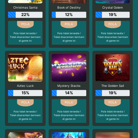
Christmas Santa
Book of Destiny
Crystal Golem
22%
12%
19%
Pola tidak tersedia !
Pola tidak tersedia !
Pola tidak tersedia !
Tidak disarankan bermain
Tidak disarankan bermain
Tidak disarankan bermain
di game ini
di game ini
di game ini
Aztec Luck
Mystery Stacks
The Golden Sail
15%
14%
19%
Pola tidak tersedia !
Pola tidak tersedia !
Pola tidak tersedia !
Tidak disarankan bermain
Tidak disarankan bermain
Tidak disarankan bermain
di game ini
di game ini
di game ini