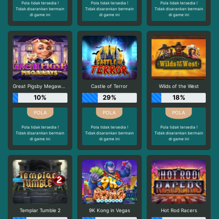
Pola tidak tersedia !
Pola tidak tersedia !
Pola tidak tersedia !
Tidak disarankan bermain
Tidak disarankan bermain
Tidak disarankan bermain
di game ini
di game ini
di game ini
Great Pigsby Megaways
Castle of Terror
Wilds of the West
10%
29%
18%
Pola tidak tersedia !
Pola tidak tersedia !
Pola tidak tersedia !
Tidak disarankan bermain
Tidak disarankan bermain
Tidak disarankan bermain
di game ini
di game ini
di game ini
Templar Tumble 2
9K Kong in Vegas
Hot Rod Racers