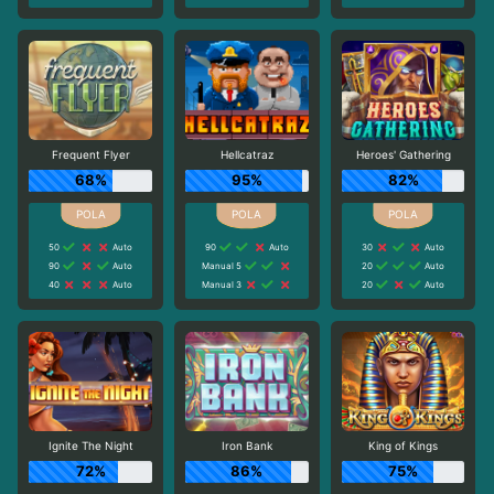
Frequent Flyer
Hellcatraz
Heroes' Gathering
68%
95%
82%
50
Auto
90
Auto
30
Auto
90
Auto
Manual 5
20
Auto
40
Auto
Manual 3
20
Auto
Ignite The Night
Iron Bank
King of Kings
72%
86%
75%