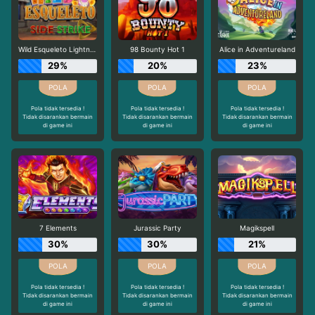
Wild Esqueleto Lightning Chase
98 Bounty Hot 1
Alice in Adventureland
29%
20%
23%
Pola tidak tersedia !
Pola tidak tersedia !
Pola tidak tersedia !
Tidak disarankan bermain
Tidak disarankan bermain
Tidak disarankan bermain
di game ini
di game ini
di game ini
7 Elements
Jurassic Party
Magikspell
30%
30%
21%
Pola tidak tersedia !
Pola tidak tersedia !
Pola tidak tersedia !
Tidak disarankan bermain
Tidak disarankan bermain
Tidak disarankan bermain
di game ini
di game ini
di game ini