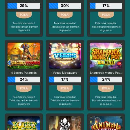
29%
30%
17%
Pola tidak tersedia !
Pola tidak tersedia !
Pola tidak tersedia !
Tidak disarankan bermain
Tidak disarankan bermain
Tidak disarankan bermain
di game ini
di game ini
di game ini
4 Secret Pyramids
Vegas Megaways
Shamrock Money Pot 10K Ways
24%
17%
24%
Pola tidak tersedia !
Pola tidak tersedia !
Pola tidak tersedia !
Tidak disarankan bermain
Tidak disarankan bermain
Tidak disarankan bermain
di game ini
di game ini
di game ini