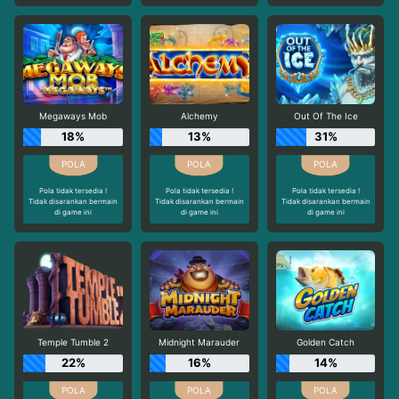
Megaways Mob
Alchemy
Out Of The Ice
18%
13%
31%
Pola tidak tersedia !
Pola tidak tersedia !
Pola tidak tersedia !
Tidak disarankan bermain
Tidak disarankan bermain
Tidak disarankan bermain
di game ini
di game ini
di game ini
Temple Tumble 2
Midnight Marauder
Golden Catch
22%
16%
14%