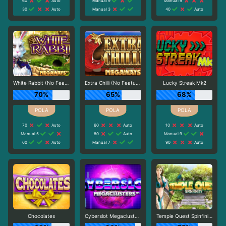
60
Auto
Manual 9
Manual 9
30
Auto
Manual 3
40
Auto
White Rabbit (No Feature Drop)
Extra Chilli (No Feature Drop)
Lucky Streak Mk2
70%
65%
68%
70
Auto
60
Auto
10
Auto
Manual 5
80
Auto
Manual 9
60
Auto
Manual 7
90
Auto
Chocolates
Cyberslot Megaclusters
Temple Quest Spinfinity