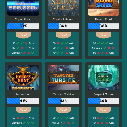
Super Boost
Sherlock Bones
Desert Shark
53%
36%
38%
10
Auto
80
Auto
80
Auto
80
Auto
80
Auto
Manual 9
Manual 7
70
Auto
50
Auto
Heroes Hunt
Twisted Turbine
Serpent Shrine
41%
42%
39%
50
Auto
60
Auto
80
Auto
Manual 5
Manual 7
10
Auto