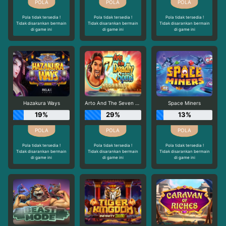
Pola tidak tersedia !
Pola tidak tersedia !
Pola tidak tersedia !
Tidak disarankan bermain
Tidak disarankan bermain
Tidak disarankan bermain
di game ini
di game ini
di game ini
Hazakura Ways
Arto And The Seven Deadly Spins Megaways
Space Miners
19%
29%
13%
Pola tidak tersedia !
Pola tidak tersedia !
Pola tidak tersedia !
Tidak disarankan bermain
Tidak disarankan bermain
Tidak disarankan bermain
di game ini
di game ini
di game ini