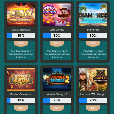
Max Megaways
Wild Donuts
Diamonds
19%
30%
30%
Pola tidak tersedia !
Pola tidak tersedia !
Pola tidak tersedia !
Tidak disarankan bermain
Tidak disarankan bermain
Tidak disarankan bermain
di game ini
di game ini
di game ini
Golden Calaveras
Volatile Vikings 2
Huntress: Wild Vengeance
13%
25%
28%