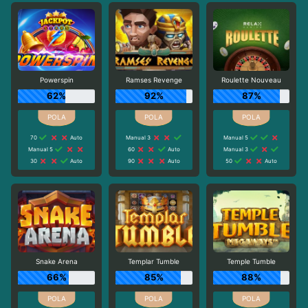
Powerspin
Ramses Revenge
Roulette Nouveau
62%
92%
87%
70
Auto
Manual 3
Manual 5
Manual 5
60
Auto
Manual 3
30
Auto
90
Auto
50
Auto
Snake Arena
Templar Tumble
Temple Tumble
66%
85%
88%