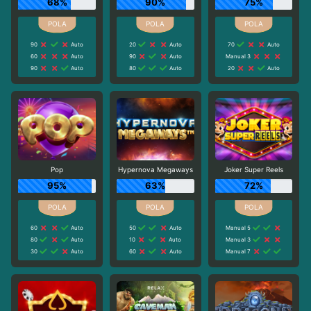
68%
90%
75%
90
Auto
20
Auto
70
Auto
60
Auto
90
Auto
Manual 3
90
Auto
80
Auto
20
Auto
Pop
Hypernova Megaways
Joker Super Reels
95%
63%
72%
60
Auto
50
Auto
Manual 5
80
Auto
10
Auto
Manual 3
30
Auto
60
Auto
Manual 7