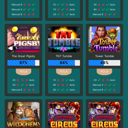
Manual 9
10
Auto
30
Auto
Manual 3
70
Auto
60
Auto
Manual 9
20
Auto
Manual 9
The Great Pigsby
TNT Tumble
Tower Tumble
87%
84%
48%
20
Auto
10
Auto
20
Auto
50
Auto
90
Auto
Manual 3
Manual 9
80
Auto
Manual 9